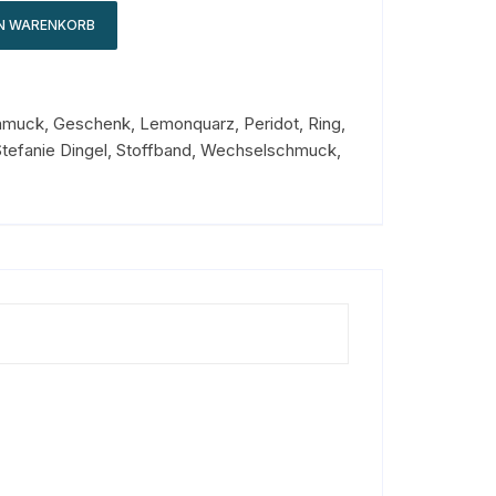
EN WARENKORB
hmuck
,
Geschenk
,
Lemonquarz
,
Peridot
,
Ring
,
tefanie Dingel
,
Stoffband
,
Wechselschmuck
,