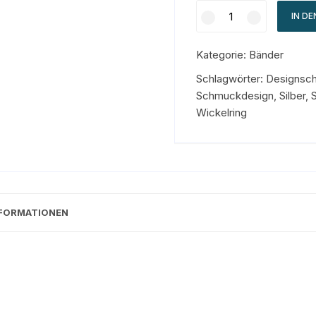
IN D
Kategorie:
Bänder
Schlagwörter:
Designsc
Schmuckdesign
,
Silber
,
S
Wickelring
NFORMATIONEN