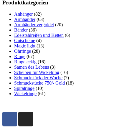
Produktkategorien
Anhänger
(82)
Armbänder
(63)
Armbänder vergoldet
(20)
Bänder
(36)
Edelstahlreifen und Ketten
(6)
Gutscheine
(4)
Magic light
(13)
Ohrringe
(28)
Ringe
(67)
Ringe eckig
(16)
Samen des Lebens
(3)
Scheiben für Wickelring
(16)
Schmuckstück der Woche
(7)
Schmuckstücke 750/- Gold
(18)
Spiralringe
(10)
Wickelringe
(61)