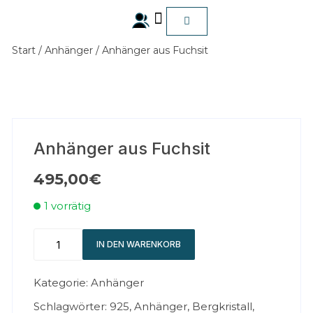
Start
/
Anhänger
/ Anhänger aus Fuchsit
ALLE Produkte
Anhänger aus Fuchsit
495,00
€
1 vorrätig
IN DEN WARENKORB
Kategorie:
Anhänger
Schlagwörter:
925
,
Anhänger
,
Bergkristall
,