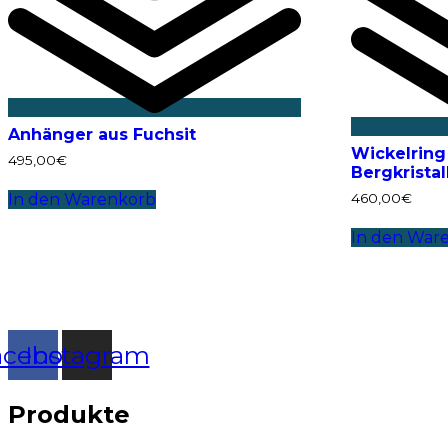
Anhänger aus Fuchsit
Wickelring 
495,00
€
Bergkristal
460,00
€
In den Warenkorb
In den War
acebook
Instagram
Produkte