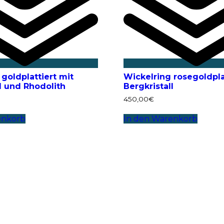
goldplattiert mit
Wickelring rosegoldpla
l und Rhodolith
Bergkristall
450,00
€
enkorb
In den Warenkorb