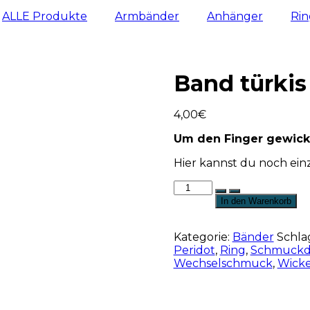
ALLE Produkte
Armbänder
Anhänger
Ri
Band türkis
4,00
€
Um den Finger gewicke
Hier kannst du noch ein
Band
türkis
In den Warenkorb
Menge
Kategorie:
Bänder
Schla
Peridot
,
Ring
,
Schmuckd
Wechselschmuck
,
Wicke