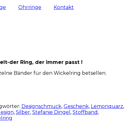
nge
Ohrringe
Kontakt
lt-der Ring, der immer passt !
zelne Bänder für den Wickelring betsellen.
gwörter:
Designschmuck
,
Geschenk
,
Lemonquarz
,
esign
,
Silber
,
Stefanie Dingel
,
Stoffband
,
lring