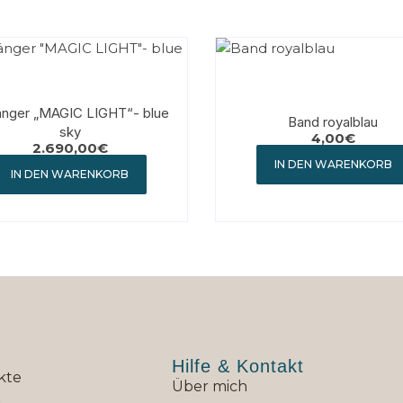
nger „MAGIC LIGHT“- blue
Band royalblau
sky
4,00
€
2.690,00
€
IN DEN WARENKORB
IN DEN WARENKORB
Hilfe & Kontakt
kte
Über mich