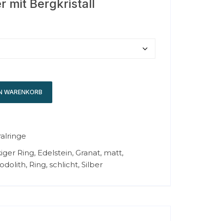
er mit Bergkristall
EN WARENKORB
ralringe
iger Ring
,
Edelstein
,
Granat
,
matt
,
odolith
,
Ring
,
schlicht
,
Silber