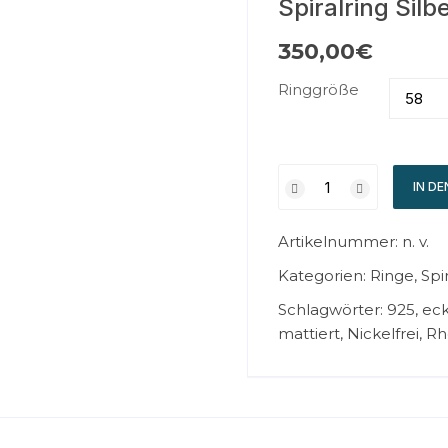
Spiralring Silb
350,00
€
Ringgröße
IN D
Artikelnummer:
n. v.
Kategorien:
Ringe
,
Spi
Schlagwörter:
925
,
eck
mattiert
,
Nickelfrei
,
Rh