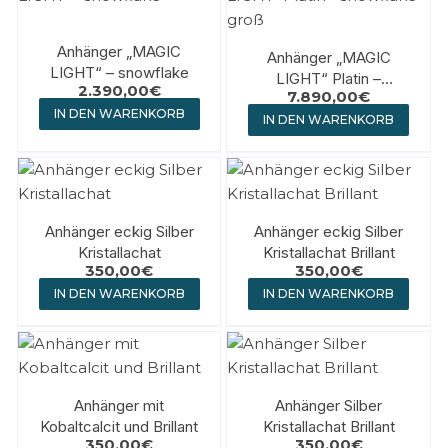
Anhänger „MAGIC
Anhänger „MAGIC
LIGHT“ – snowflake
LIGHT“ Platin –
2.390,00
€
7.890,00
€
snowflake groß
IN DEN WARENKORB
IN DEN WARENKORB
Anhänger eckig Silber
Anhänger eckig Silber
Kristallachat
Kristallachat Brillant
350,00
€
350,00
€
IN DEN WARENKORB
IN DEN WARENKORB
Anhänger mit
Anhänger Silber
Kobaltcalcit und Brillant
Kristallachat Brillant
350,00
€
350,00
€