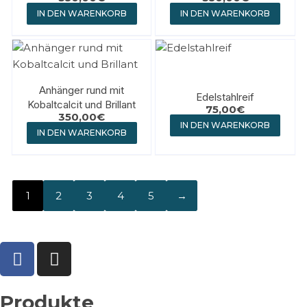
IN DEN WARENKORB
IN DEN WARENKORB
Anhänger rund mit
Edelstahlreif
Kobaltcalcit und Brillant
75,00
€
350,00
€
IN DEN WARENKORB
IN DEN WARENKORB
1
2
3
4
5
→
Produkte