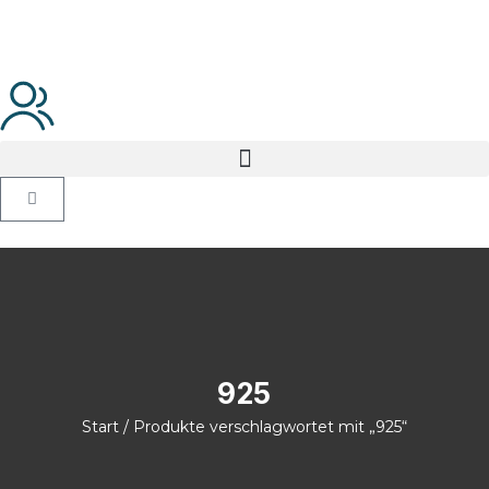
925
Start
/ Produkte verschlagwortet mit „925“