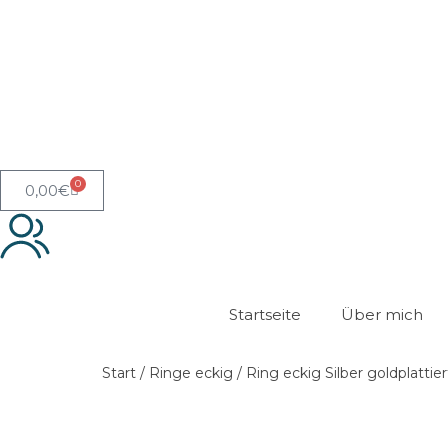
0
0,00
€
Startseite
Über mich
Start
/
Ringe eckig
/ Ring eckig Silber goldplattie