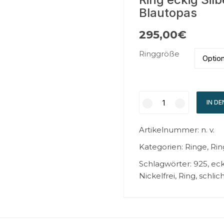
Blautopas
295,00
€
Ringgröße
IN D
Artikelnummer:
n. v.
Kategorien:
Ringe
,
Rin
Schlagwörter:
925
,
eck
Nickelfrei
,
Ring
,
schlic