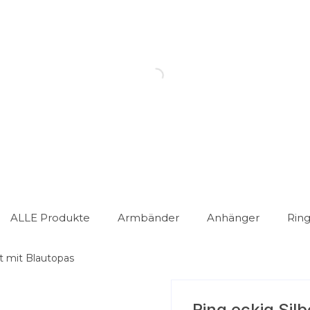
ALLE Produkte
Armbänder
Anhänger
Rin
rt mit Blautopas
Ring eckig Silb