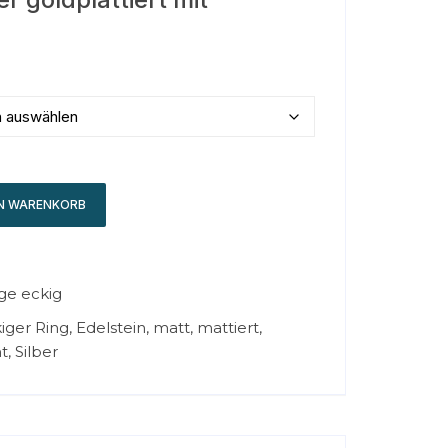
EN WARENKORB
ge eckig
iger Ring
,
Edelstein
,
matt
,
mattiert
,
ht
,
Silber