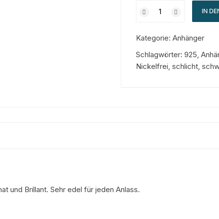
IN D
Kategorie:
Anhänger
Schlagwörter:
925
,
Anhä
Nickelfrei
,
schlicht
,
schw
t und Brillant. Sehr edel für jeden Anlass.