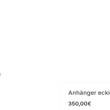
t
Anhänger eckig
350,00
€