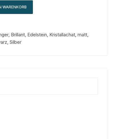
EN WARENKORB
nger
,
Brillant
,
Edelstein
,
Kristallachat
,
matt
,
arz
,
Silber