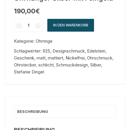
190,00
€
IN DEN WARENKORB
Kategorie:
Ohrringe
Schlagwörter:
925
,
Designschmuck
,
Edelstein
,
Geschenk
,
matt
,
mattiert
,
Nickelfrei
,
Ohrschmuck
,
Ohrstecker
,
schlicht
,
Schmuckdesign
,
Silber
,
Stefanie Dingel
BESCHREIBUNG
BESCHREIBUNG