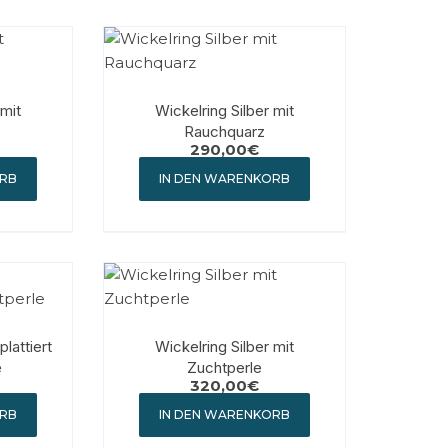
 mit
Wickelring Silber mit
Rauchquarz
290,00
€
ORB
IN DEN WARENKORB
lattiert
Wickelring Silber mit
e
Zuchtperle
320,00
€
ORB
IN DEN WARENKORB