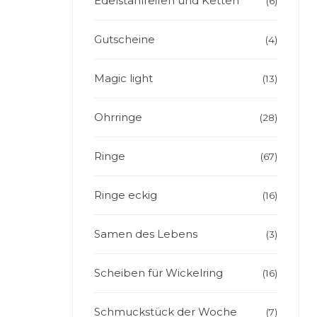
Edelstahlreifen und Ketten
(6)
Gutscheine
(4)
Magic light
(13)
Ohrringe
(28)
Ringe
(67)
Ringe eckig
(16)
Samen des Lebens
(3)
Scheiben für Wickelring
(16)
Schmuckstück der Woche
(7)