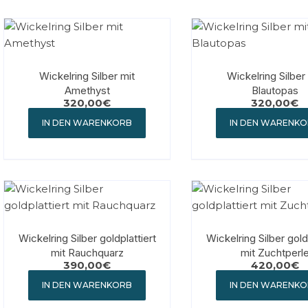
Wickelring Silber mit
Wickelring Silber
Amethyst
Blautopas
320,00
€
320,00
€
IN DEN WARENKORB
IN DEN WARENK
Wickelring Silber goldplattiert
Wickelring Silber goldp
mit Rauchquarz
mit Zuchtperl
390,00
€
420,00
€
IN DEN WARENKORB
IN DEN WARENK