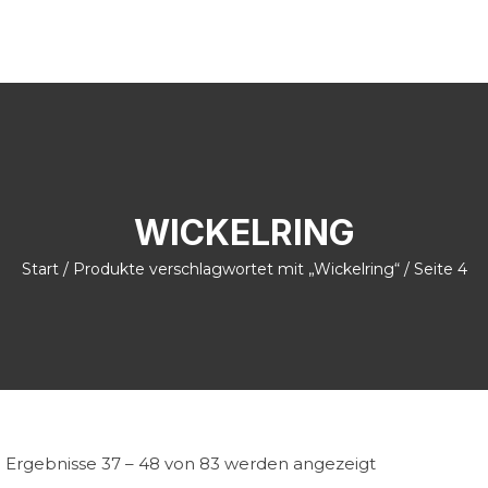
WICKELRING
Start
/
Produkte verschlagwortet mit „Wickelring“
/ Seite 4
Ergebnisse 37 – 48 von 83 werden angezeigt