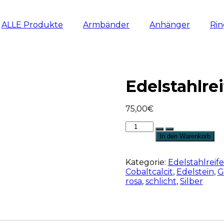
ALLE Produkte
Armbänder
Anhänger
Ri
Edelstahlrei
75,00
€
Edelstahlreif
Menge
In den Warenkorb
Kategorie:
Edelstahlreif
Cobaltcalcit
,
Edelstein
,
G
rosa
,
schlicht
,
Silber