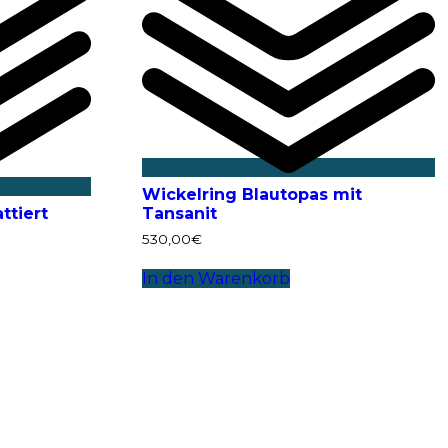
Wickelring Blautopas mit
ttiert
Tansanit
530,00
€
In den Warenkorb