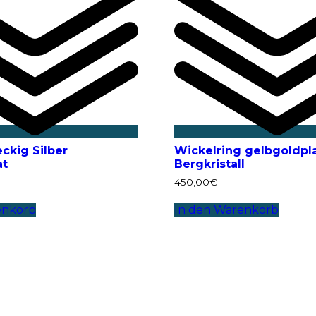
ckig Silber
Wickelring gelbgoldpla
at
Bergkristall
450,00
€
enkorb
In den Warenkorb