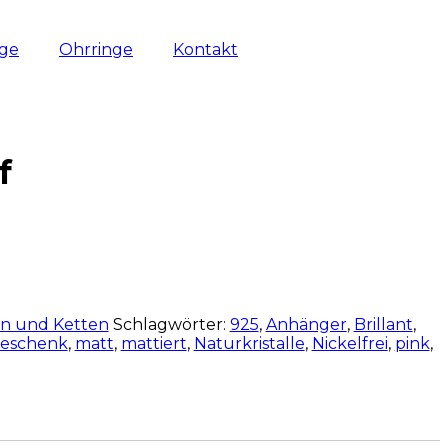
nge
Ohrringe
Kontakt
f
en und Ketten
Schlagwörter:
925
,
Anhänger
,
Brillant
,
eschenk
,
matt
,
mattiert
,
Naturkristalle
,
Nickelfrei
,
pink
,