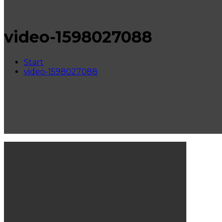
video-1598027088
Start
video-1598027088