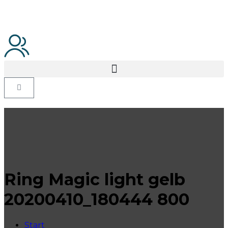
Ring Magic light gelb
20200410_180444 800
Start