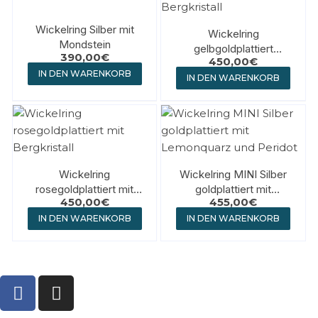
Wickelring Silber mit
Wickelring
Mondstein
gelbgoldplattiert
390,00
€
450,00
€
Bergkristall
IN DEN WARENKORB
IN DEN WARENKORB
Wickelring
Wickelring MINI Silber
rosegoldplattiert mit
goldplattiert mit
450,00
€
455,00
€
Bergkristall
Lemonquarz und Peridot
IN DEN WARENKORB
IN DEN WARENKORB