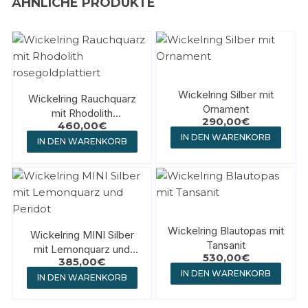
ÄHNLICHE PRODUKTE
Wickelring Silber mit
Wickelring Rauchquarz
Ornament
mit Rhodolith
290,00
€
460,00
€
rosegoldplattiert
IN DEN WARENKORB
IN DEN WARENKORB
Wickelring Blautopas mit
Wickelring MINI Silber
Tansanit
mit Lemonquarz und
530,00
€
385,00
€
Peridot
IN DEN WARENKORB
IN DEN WARENKORB