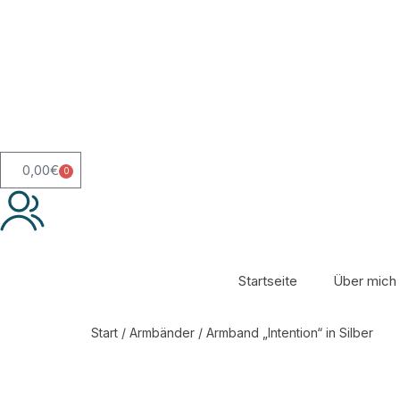
0,00
€
0
Startseite
Über mich
Start
/
Armbänder
/ Armband „Intention“ in Silber