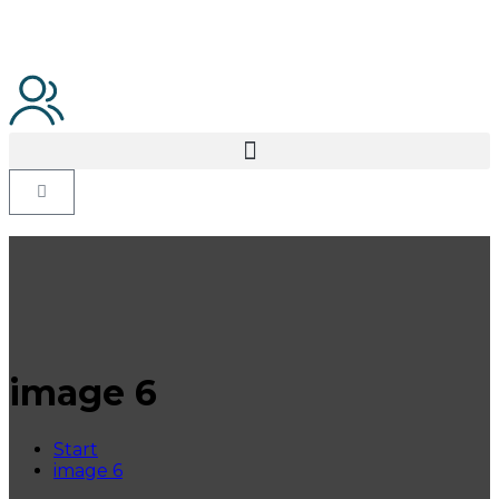
image 6
Start
image 6