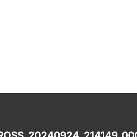
ROSS_20240924_214149_000