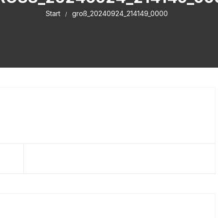
Start
groß_20240924_214149_0000