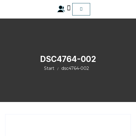
ALLE Produkte
DSC4764-002
Start
dsc4764-002