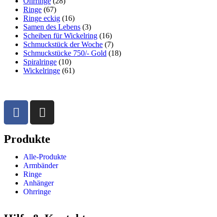
Ohrringe
(28)
Ringe
(67)
Ringe eckig
(16)
Samen des Lebens
(3)
Scheiben für Wickelring
(16)
Schmuckstück der Woche
(7)
Schmuckstücke 750/- Gold
(18)
Spiralringe
(10)
Wickelringe
(61)
Produkte
Alle-Produkte
Armbänder
Ringe
Anhänger
Ohrringe