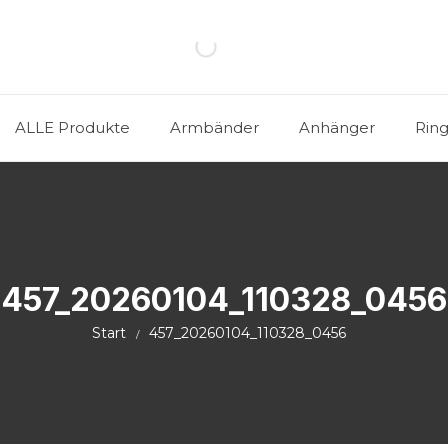
ALLE Produkte
Armbänder
Anhänger
Rin
457_20260104_110328_0456
Start
457_20260104_110328_0456