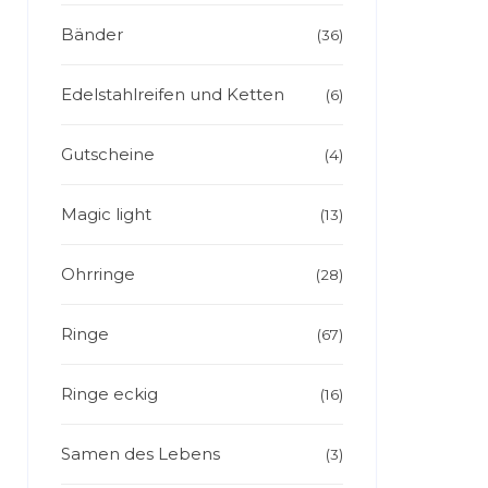
Bänder
(36)
Edelstahlreifen und Ketten
(6)
Gutscheine
(4)
Magic light
(13)
Ohrringe
(28)
Ringe
(67)
Ringe eckig
(16)
Samen des Lebens
(3)