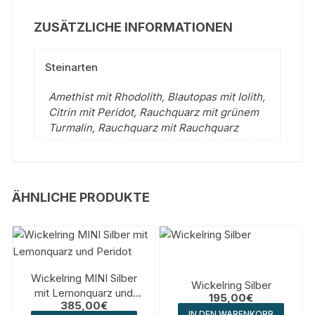
ZUSÄTZLICHE INFORMATIONEN
Steinarten
Amethist mit Rhodolith, Blautopas mit Iolith,
Citrin mit Peridot, Rauchquarz mit grünem
Turmalin, Rauchquarz mit Rauchquarz
ÄHNLICHE PRODUKTE
Wickelring MINI Silber
Wickelring Silber
mit Lemonquarz und
195,00
€
385,00
€
Peridot
IN DEN WARENKORB