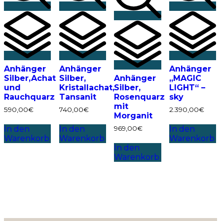
Anhänger
Anhänger
Anhänger
Silber,Achat
Silber,
Anhänger
„MAGIC
und
Kristallachat,
Silber,
LIGHT“ –
Rauchquarz
Tansanit
Rosenquarz
sky
mit
590,00
€
740,00
€
2.390,00
€
Morganit
969,00
€
In den
In den
In den
Warenkorb
Warenkorb
Warenkorb
In den
Warenkorb