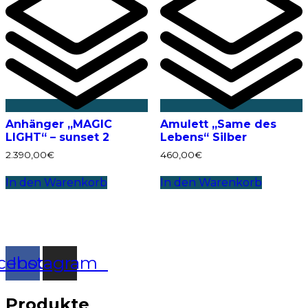
Anhänger „MAGIC
Amulett „Same des
LIGHT“ – sunset 2
Lebens“ Silber
2.390,00
€
460,00
€
In den Warenkorb
In den Warenkorb
cebook
Instagram
Produkte