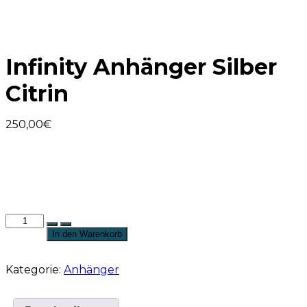
Infinity Anhänger Silber
Citrin
250,00
€
Infinity
Anhänger
In den Warenkorb
Silber
Citrin
Kategorie:
Anhänger
Menge