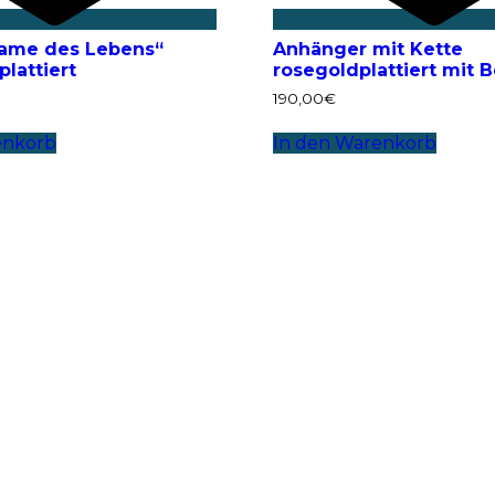
Same des Lebens“
Anhänger mit Kette
plattiert
rosegoldplattiert mit B
190,00
€
enkorb
In den Warenkorb