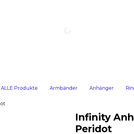
ALLE Produkte
Armbänder
Anhänger
Ri
dot
Infinity An
Peridot