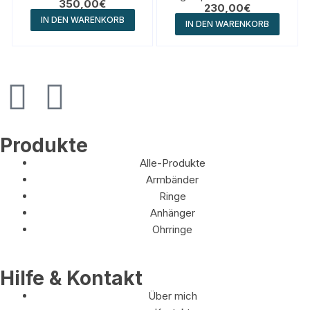
350,00
€
230,00
€
Wickelring
IN DEN WARENKORB
IN DEN WARENKORB
Produkte
Alle-Produkte
Armbänder
Ringe
Anhänger
Ohrringe
Hilfe & Kontakt
Über mich