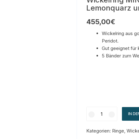
Lemonquarz un
455,00
€
Wickelring aus go
Peridot.
Gut geeignet für 
5 Bänder zum Wec
IN D
Kategorien:
Ringe
,
Wicke