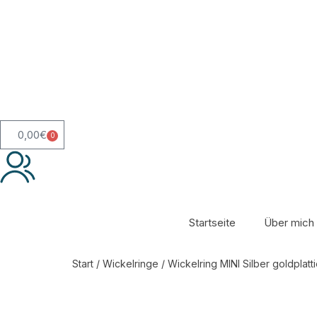
0,00
€
0
Startseite
Über mich
Start
/
Wickelringe
/ Wickelring MINI Silber goldplat