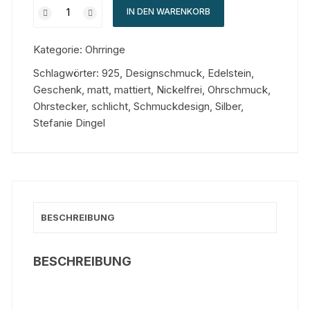
IN DEN WARENKORB
Kategorie:
Ohrringe
Schlagwörter:
925
,
Designschmuck
,
Edelstein
,
Geschenk
,
matt
,
mattiert
,
Nickelfrei
,
Ohrschmuck
,
Ohrstecker
,
schlicht
,
Schmuckdesign
,
Silber
,
Stefanie Dingel
BESCHREIBUNG
BESCHREIBUNG