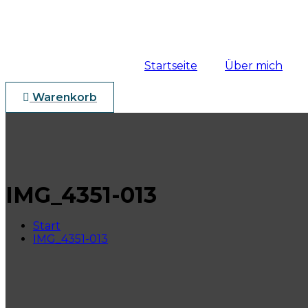
Startseite
Über mich
Warenkorb
IMG_4351-013
Start
IMG_4351-013