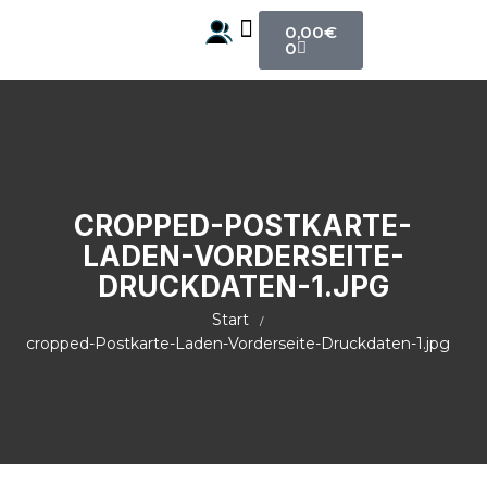
0,00
€
0
ALLE Produkte
CROPPED-POSTKARTE-
LADEN-VORDERSEITE-
DRUCKDATEN-1.JPG
Start
cropped-Postkarte-Laden-Vorderseite-Druckdaten-1.jpg