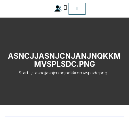
ALLE Produkte
ASNCJJASNJCNJANJNQKKM
MVSPLSDC.PNG
Start
asncjjasnjcnjanjnqkkmmvsplsdc.png